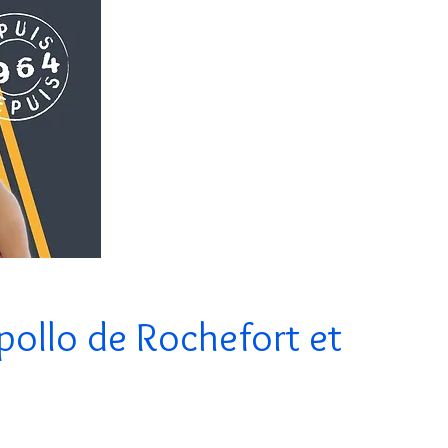
ion
Divers
La société
Informations
La boutique des déclassés
pollo de Rochefort et