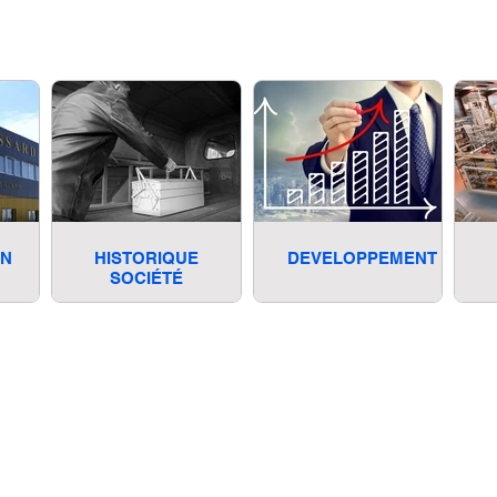
ON
HISTORIQUE
DEVELOPPEMENT
SOCIÉTÉ
 GAUDISSARD
 Fief Girard
euille d'Aunis
35 42 48
issard@gmail.com