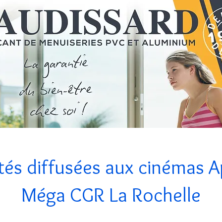
s
Pergolas
Carports
Clôtures
Garde-corps
Barrières anti-inondat
tés diffusées aux cinémas A
Méga CGR La Rochelle