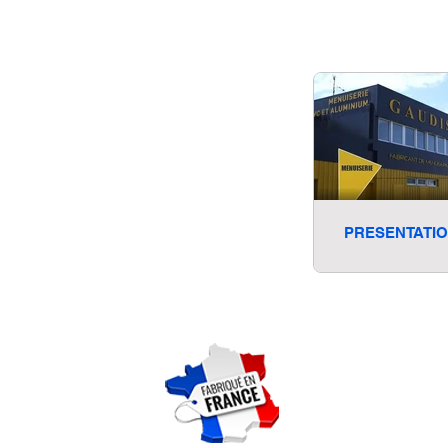
PRESENTATI
Entreprise
32, Rue du
17290 Aigref
05 46 
menuiserie.gaud