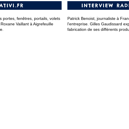
TIVI.FR
INTERVIEW RAD
portes, fenêtres, portails, volets
Patrick Benoist, journaliste à Fra
Roxane Vaillant à Aigrefeuille
l'entreprise. Gilles Gaudissard
exp
se.
fabrication de ses différents produ