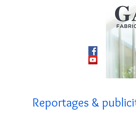
Accueil
Fenêtres
Portes d'entrées et de garage
Portails
Volet
Reportages & publici