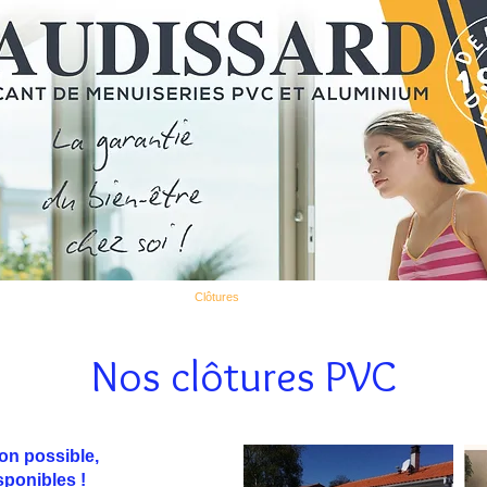
s
Pergolas
Carports
Clôtures
Garde-corps
Barrières anti-inondat
Nos clôtures PVC
on possible,
ponibles !