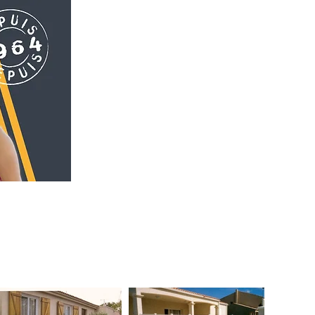
ion
Divers
La société
Informations
La boutique des déclassés