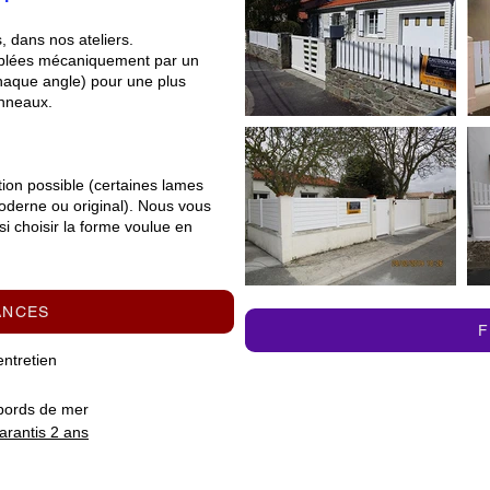
, dans nos ateliers.
mblées mécaniquement par un
haque angle) pour une plus
panneaux.
ion possible (certaines lames
oderne ou original). Nous vous
 choisir la forme voulue en
ANCES
F
entretien
 bords de mer
arantis 2 ans